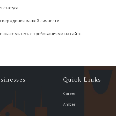
 статуса.
дтверждения вашей личности.
 ознакомьтесь с требованиями на сайте.
sinesses
Quick Links
Career
Amber
r