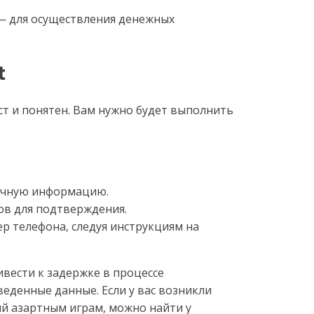
— для осуществления денежных
t
т и понятен. Вам нужно будет выполнить
личную информацию.
ов для подтверждения.
р телефона, следуя инструкциям на
вести к задержке в процессе
еденные данные. Если у вас возникли
ый азартным играм, можно найти у