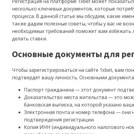
Регистрация на платформе 1xbet может показатьс
несколько ключевых документов, которые потреб
процесса. В данной статье мы обсудим, какие име
также дадим полезные советы, чтобы у вас не воз
необходимых требований поможет вам избежать л
делать ставки.
Основные документы для ре
Чтобы зарегистрироваться на сайте 1xbet, вам п
подтвердят вашу личность. Основными документа
Паспорт гражданина — этот документ подтве
Доказательство места жительства — это може
банковская выписка, на которой указано ваше
Электронная почта и номер телефона — они н
подтверждения регистрации.
Копия ИНН (индивидуального налогового ном