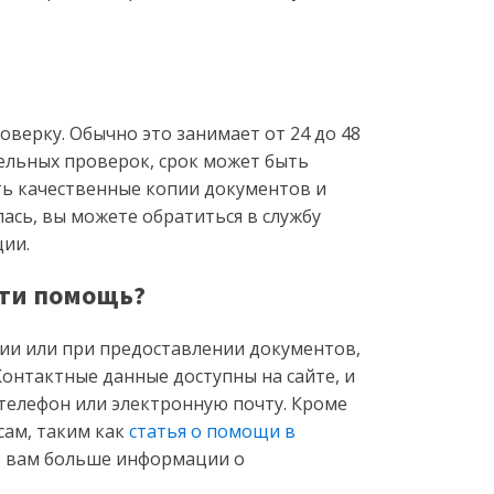
оверку. Обычно это занимает от 24 до 48
тельных проверок, срок может быть
ить качественные копии документов и
лась, вы можете обратиться в службу
ции.
йти помощь?
ции или при предоставлении документов,
Контактные данные доступны на сайте, и
, телефон или электронную почту. Кроме
сам, таким как
статья о помощи в
ь вам больше информации о