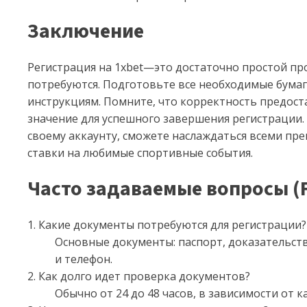
Заключение
Регистрация на 1xbet—это достаточно простой про
потребуются. Подготовьте все необходимые бумаг
инструкциям. Помните, что корректность предос
значение для успешного завершения регистрации. 
своему аккаунту, сможете наслаждаться всеми п
ставки на любимые спортивные события.
Часто задаваемые вопросы (
1. Какие документы потребуются для регистрации?
Основные документы: паспорт, доказательств
и телефон.
2. Как долго идет проверка документов?
Обычно от 24 до 48 часов, в зависимости от 