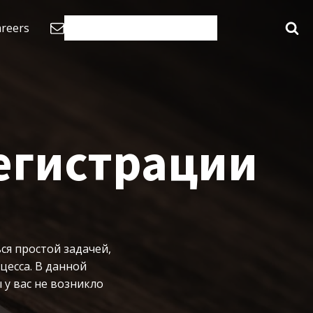
reers
егистрации
ся простой задачей,
цесса. В данной
 у вас не возникло