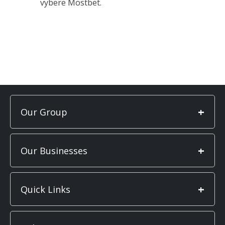
vybere Mostbet.
+
Our Group
+
Our Businesses
+
Quick Links