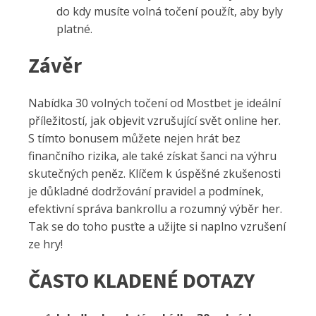
do kdy musíte volná točení použít, aby byly
platné.
Závěr
Nabídka 30 volných točení od Mostbet je ideální
příležitostí, jak objevit vzrušující svět online her.
S tímto bonusem můžete nejen hrát bez
finančního rizika, ale také získat šanci na výhru
skutečných peněz. Klíčem k úspěšné zkušenosti
je důkladné dodržování pravidel a podmínek,
efektivní správa bankrollu a rozumný výběr her.
Tak se do toho pusťte a užijte si naplno vzrušení
ze hry!
ČASTO KLADENÉ DOTAZY