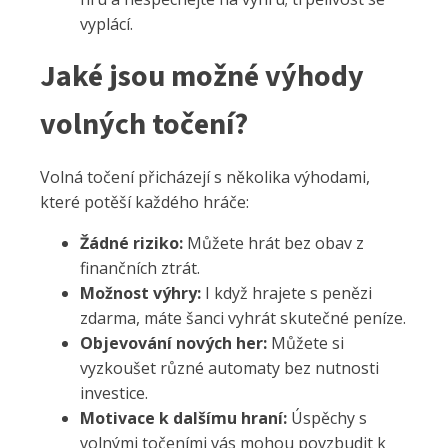
vyplácí.
Jaké jsou možné výhody
volných točení?
Volná točení přicházejí s několika výhodami,
které potěší každého hráče:
Žádné riziko:
Můžete hrát bez obav z
finančních ztrát.
Možnost výhry:
I když hrajete s penězi
zdarma, máte šanci vyhrát skutečné peníze.
Objevování nových her:
Můžete si
vyzkoušet různé automaty bez nutnosti
investice.
Motivace k dalšímu hraní:
Úspěchy s
volnými točeními vás mohou povzbudit k