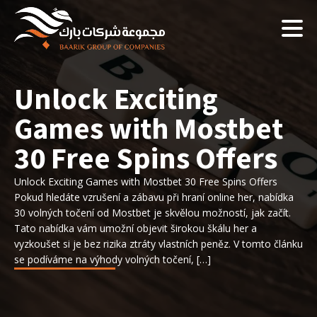
Unlock Exciting
Games with Mostbet
30 Free Spins Offers
Unlock Exciting Games with Mostbet 30 Free Spins Offers
Pokud hledáte vzrušení a zábavu při hraní online her, nabídka
30 volných točení od Mostbet je skvělou možností, jak začít.
Tato nabídka vám umožní objevit širokou škálu her a
vyzkoušet si je bez rizika ztráty vlastních peněz. V tomto článku
se podíváme na výhody volných točení, […]