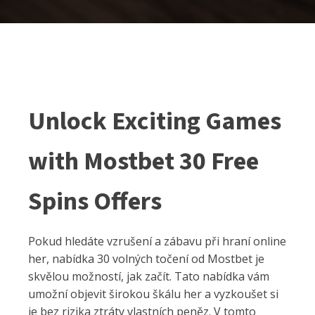
Unlock Exciting Games
with Mostbet 30 Free
Spins Offers
Pokud hledáte vzrušení a zábavu při hraní online
her, nabídka 30 volných točení od Mostbet je
skvělou možností, jak začít. Tato nabídka vám
umožní objevit širokou škálu her a vyzkoušet si
je bez rizika ztráty vlastních peněz. V tomto