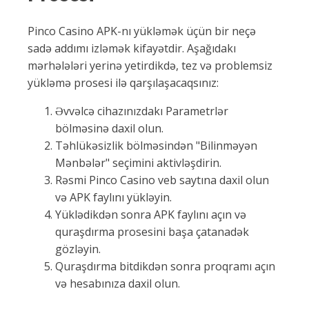
Pinco Casino APK-nı yükləmək üçün bir neçə
sadə addımı izləmək kifayətdir. Aşağıdakı
mərhələləri yerinə yetirdikdə, tez və problemsiz
yükləmə prosesi ilə qarşılaşacaqsınız:
Əvvəlcə cihazınızdakı Parametrlər
bölməsinə daxil olun.
Təhlükəsizlik bölməsindən "Bilinməyən
Mənbələr" seçimini aktivləşdirin.
Rəsmi Pinco Casino veb saytına daxil olun
və APK faylını yükləyin.
Yüklədikdən sonra APK faylını açın və
quraşdırma prosesini başa çatanadək
gözləyin.
Quraşdırma bitdikdən sonra proqramı açın
və hesabınıza daxil olun.