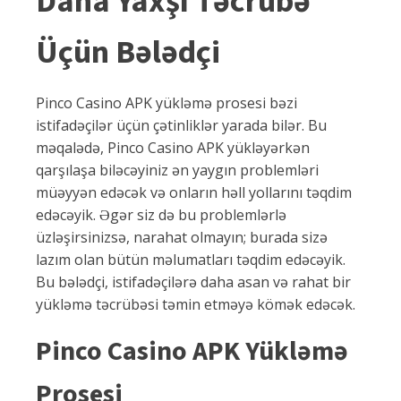
Daha Yaxşı Təcrübə
Üçün Bələdçi
Pinco Casino APK yükləmə prosesi bəzi
istifadəçilər üçün çətinliklər yarada bilər. Bu
məqalədə, Pinco Casino APK yükləyərkən
qarşılaşa biləcəyiniz ən yaygın problemləri
müəyyən edəcək və onların həll yollarını təqdim
edəcəyik. Əgər siz də bu problemlərlə
üzləşirsinizsə, narahat olmayın; burada sizə
lazım olan bütün məlumatları təqdim edəcəyik.
Bu bələdçi, istifadəçilərə daha asan və rahat bir
yükləmə təcrübəsi təmin etməyə kömək edəcək.
Pinco Casino APK Yükləmə
Prosesi