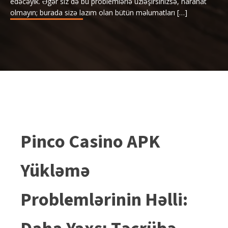
edəcəyik. Əgər siz də bu problemlərlə üzləşirsinizsə, narahat
olmayın; burada sizə lazım olan bütün məlumatları […]
Pinco Casino APK
Yükləmə
Problemlərinin Həlli: