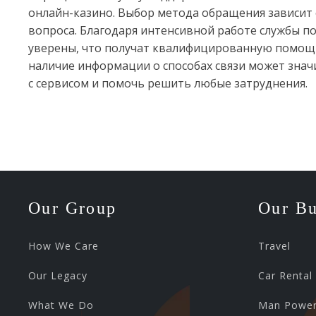
онлайн-казино. Выбор метода обращения зависит
вопроса. Благодаря интенсивной работе службы п
уверены, что получат квалифицированную помощь 
наличие информации о способах связи может зна
с сервисом и помочь решить любые затруднения.
Our Group
Our Bu
How We Care
Travel
Our Legacy
Car Rental
What We Do
Man Powe