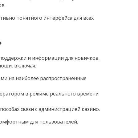
ов.
тивно понятного интерфейса для всех
ь
е поддержки и информации для новичков.
ощи, включая:
ами на наиболее распространенные
ператором в режиме реального времени
пособах связи с администрацией казино.
 комфортным для пользователей.