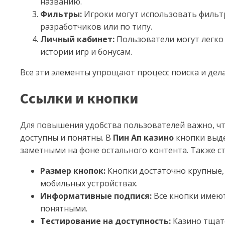
названию.
Фильтры:
Игроки могут использовать фильт
разработчиков или по типу.
Личный кабинет:
Пользователи могут легко 
истории игр и бонусам.
Все эти элементы упрощают процесс поиска и де
Ссылки и кнопки
Для повышения удобства пользователей важно, чт
доступны и понятны. В
Пин Ап казино
кнопки выде
заметными на фоне остального контента. Также с
Размер кнопок:
Кнопки достаточно крупные,
мобильных устройствах.
Информативные подпися:
Все кнопки имеют
понятными.
Тестирование на доступность:
Казино тщате