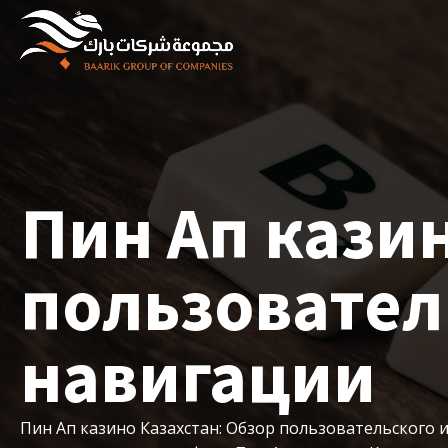
Пин Ап кази
пользовател
навигации
Пин Ап казино Казахстан: Обзор пользовательского