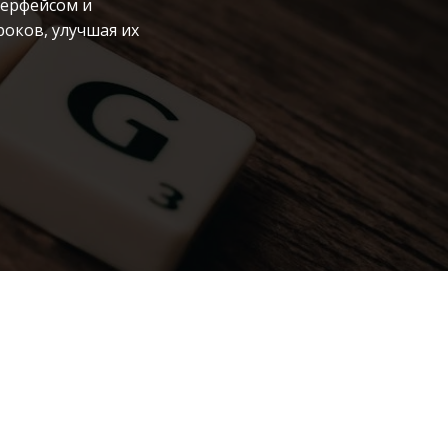
терфейсом и
роков, улучшая их