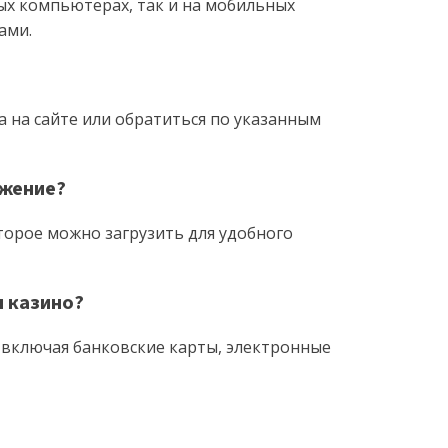
ых компьютерах, так и на мобильных
ами.
 на сайте или обратиться по указанным
ожение?
торое можно загрузить для удобного
п казино?
 включая банковские карты, электронные