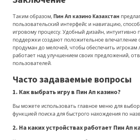
Таким образом,
Пин Ап казино Казахстан
предла
пользовательский интерфейс и навигацию, спос
игровому процессу. Удобный дизайн, интуитивно 
поддержки создают положительное впечатление о
продуман до мелочей, чтобы обеспечить игрокам
работает над улучшением своих предложений, отв
пользователей.
Часто задаваемые вопросы
1. Как выбрать игру в Пин Ап казино?
Вы можете использовать главное меню для выбор
функцией поиска для быстрого нахождения по наз
2. На каких устройствах работает Пин Ап к