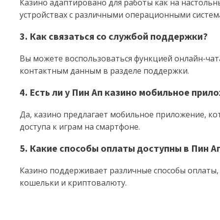
Казино адаптировано для работы как на настольн
устройствах с различными операционными систем
3. Как связаться со службой поддержки?
Вы можете воспользоваться функцией онлайн-чата
контактным данным в разделе поддержки.
4. Есть ли у Пин Ап казино мобильное прил
Да, казино предлагает мобильное приложение, ко
доступа к играм на смартфоне.
5. Какие способы оплаты доступны в Пин А
Казино поддерживает различные способы оплаты,
кошельки и криптовалюту.