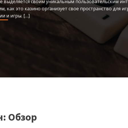
ане выделяется своим уникальным пользовательским ин
, как это казино организует свое пространство для иг
и и игры. […]
н: Обзор