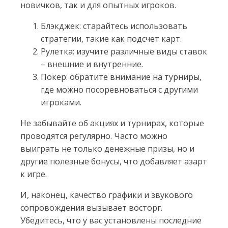
новичков, так и для опытных игроков.
Блэкджек: старайтесь использовать
стратегии, такие как подсчет карт.
Рулетка: изучите различные виды ставок
– внешние и внутренние.
Покер: обратите внимание на турниры,
где можно посоревноваться с другими
игроками.
Не забывайте об акциях и турнирах, которые
проводятся регулярно. Часто можно
выиграть не только денежные призы, но и
другие полезные бонусы, что добавляет азарт
к игре.
И, наконец, качество графики и звукового
сопровождения вызывает восторг.
Убедитесь, что у вас установлены последние