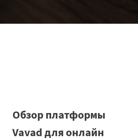
Обзор платформы
Vavad для онлайн