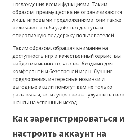
наслаждения всеми функциями. Таким
образом, преимущества не ограничиваются
лишь игровыми предложениями, они также
включают в себя удобство доступа и
оперативную поддержку пользователей.
Таким образом, обращая внимание на
доступность игр и качественный сервис, вы
найдете именно то, что необходимо для
комфортной и безопасной игры. Лучшие
предложения, интересные новинки и
выгодные акции помогут вам не только
развлечься, но и существенно улучшить свои
шансы на успешный исход.
Как зарегистрироваться и
настроить аккаунт на