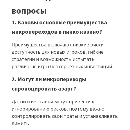
вопросы
1. Каковы основные преимущества
микропереходов в пинко казино?
Преимущества включают низкие риски,
доступность для новых игроков, гибкие
стратегии и возможность испытать
различные игры без серьезных инвестиций.
2. Могут ли микропереходы
спровоцировать азарт?
Да, низкие ставки могут привести к
игнорированию рисков, поэтому важно
контролировать свои траты и устанавливать
лимиты.