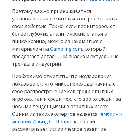
Поэтому важно придерживаться
установленных лимитов и контролировать
свои действия. Также, если вас интересуют
более глубокие аналитические статьи о
пинко казино, можно ознакомиться с
материалом на
Gambling.com
, который
предлагает детальный анализ и актуальные
тренды в индустрии.
Необходимо отметить, что исследования
показывают, что микропереходы начинают
свое распространение как среди опытных
игроков, так и среди тех, кто зорко следит за
новыми тенденциями в азартных играх.
Одним из таких экспертов является
гемблинг-
историк Дэвид С. Шварц
, который
рассматривает историческое развитие