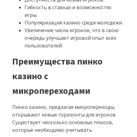
Гибкость в ставках и возможностях
игры.
Популяризация казино среди молодежи.
Увеличение числа игроков, что в свою
очередь улучшает игровой опыт всех
пользователей.
Преимущества пинко
казино с
микропереходами
Пинко казино, предлагая микропереходы,
открывают новые горизонты для игроков.
Существует несколько основных плюсов,
которые необходимо учитывать: