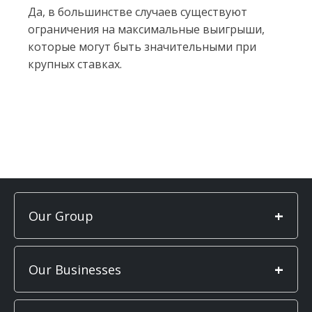
Да, в большинстве случаев существуют
ограничения на максимальные выигрыши,
которые могут быть значительными при
крупных ставках.
+
Our Group
+
Our Businesses