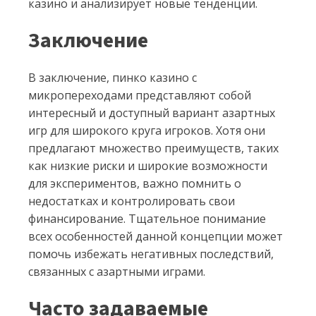
казино и анализирует новые тенденции.
Заключение
В заключение, пинко казино с
микропереходами представляют собой
интересный и доступный вариант азартных
игр для широкого круга игроков. Хотя они
предлагают множество преимуществ, таких
как низкие риски и широкие возможности
для экспериментов, важно помнить о
недостатках и контролировать свои
финансирование. Тщательное понимание
всех особенностей данной концепции может
помочь избежать негативных последствий,
связанных с азартными играми.
Часто задаваемые