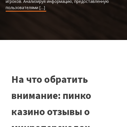
игроков. Анализируя информацию, предоставленную
пользователями […]
На что обратить
внимание: пинко
казино отзывы о