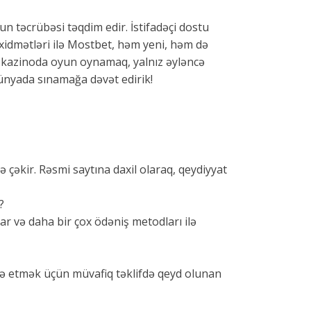
n təcrübəsi təqdim edir. İstifadəçi dostu
xidmətləri ilə Mostbet, həm yeni, həm də
Bu kazinoda oyun oynamaq, yalnız əyləncə
dünyada sınamağa dəvət edirik!
ə çəkir. Rəsmi saytına daxil olaraq, qeydiyyat
?
lar və daha bir çox ödəniş metodları ilə
də etmək üçün müvafiq təklifdə qeyd olunan