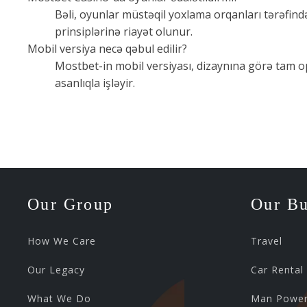
Bəli, oyunlar müstəqil yoxlama orqanları tərəfində
prinsiplərinə riayət olunur.
Mobil versiya necə qəbul edilir?
Mostbet-in mobil versiyası, dizaynına görə tam op
asanlıqla işləyir.
Our Group
Our Bu
How We Care
Travel
Our Legacy
Car Rental
What We Do
Man Powe