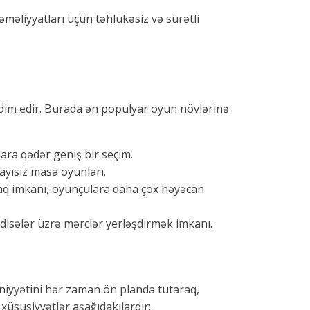
məliyyatları üçün təhlükəsiz və sürətli
dim edir. Burada ən populyar oyun növlərinə
ara qədər geniş bir seçim.
ayısız masa oyunları.
aq imkanı, oyunçulara daha çox həyəcan
disələr üzrə mərclər yerləşdirmək imkanı.
iyyətini hər zaman ön planda tutaraq,
üsusiyyətlər aşağıdakılardır: