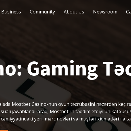
Business
Community
About Us
Newsroom
Ca
no: Gaming Tə
lədə Mostbet Casino-nun oyun təcrübəsini nəzərdən keçirə
sualı jawablandıraraq, Mostbet-in təqdim etdiyi unikal xüsus
miyyətindəki yeri, mərc növləri və müştəri xidmətləri ilə tan