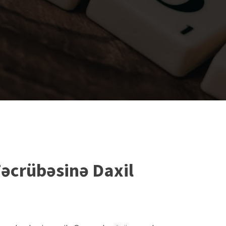
əcrübəsinə Daxil