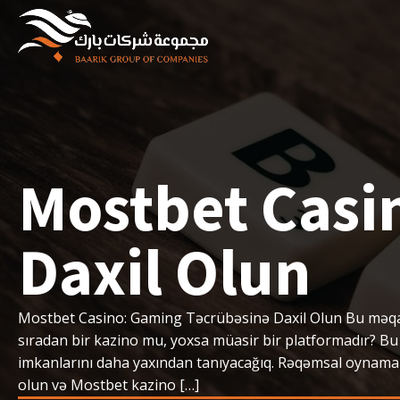
Mostbet Casi
Daxil Olun
Mostbet Casino: Gaming Təcrübəsinə Daxil Olun Bu məqa
sıradan bir kazino mu, yoxsa müasir bir platformadır? Bu 
imkanlarını daha yaxından tanıyacağıq. Rəqəmsal oynama cə
olun və Mostbet kazino […]