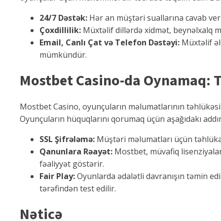
24/7 Dəstək:
Hər an müştəri suallarına cavab ver
Çoxdillilik:
Müxtəlif dillərdə xidmət, beynəlxalq m
Email, Canlı Çat və Telefon Dəstəyi:
Müxtəlif əl
mümkündür.
Mostbet Casino-da Oynamaq: Tə
Mostbet Casino, oyunçuların məlumatlarının təhlükəsizl
Oyunçuların hüquqlarını qorumaq üçün aşağıdakı addıml
SSL Şifrələmə:
Müştəri məlumatları üçün təhlükəsiz
Qanunlara Rəayət:
Mostbet, müvafiq lisenziyala
fəaliyyət göstərir.
Fair Play:
Oyunlarda ədalətli davranışın təmin ed
tərəfindən test edilir.
Nəticə