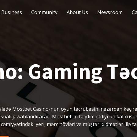
Business
Community
About Us
Newsroom
Ca
no: Gaming Tə
lədə Mostbet Casino-nun oyun təcrübəsini nəzərdən keçirə
sualı jawablandıraraq, Mostbet-in təqdim etdiyi unikal xüsus
miyyətindəki yeri, mərc növləri və müştəri xidmətləri ilə tan