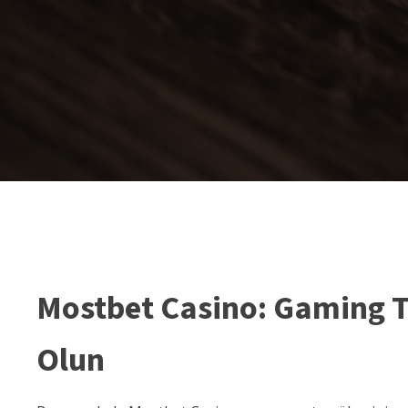
Mostbet Casino: Gaming T
Olun