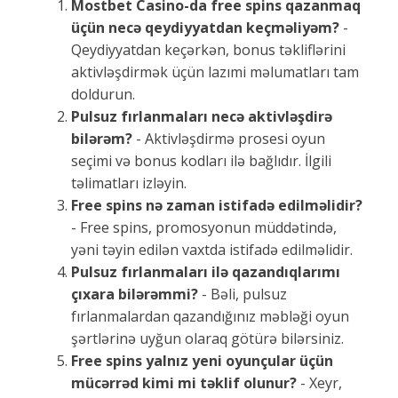
Mostbet Casino-da free spins qazanmaq
üçün necə qeydiyyatdan keçməliyəm?
-
Qeydiyyatdan keçərkən, bonus təkliflərini
aktivləşdirmək üçün lazımi məlumatları tam
doldurun.
Pulsuz fırlanmaları necə aktivləşdirə
bilərəm?
- Aktivləşdirmə prosesi oyun
seçimi və bonus kodları ilə bağlıdır. İlgili
təlimatları izləyin.
Free spins nə zaman istifadə edilməlidir?
- Free spins, promosyonun müddətində,
yəni təyin edilən vaxtda istifadə edilməlidir.
Pulsuz fırlanmaları ilə qazandıqlarımı
çıxara bilərəmmi?
- Bəli, pulsuz
fırlanmalardan qazandığınız məbləği oyun
şərtlərinə uyğun olaraq götürə bilərsiniz.
Free spins yalnız yeni oyunçular üçün
mücərrəd kimi mi təklif olunur?
- Xeyr,