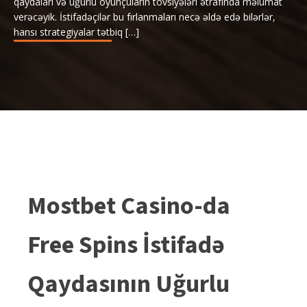
qaydaları və uğurlu oyunçuların tövsiyələri ətrafında məlumat
verəcəyik. İstifadəçilər bu fırlanmaları necə əldə edə bilərlər,
hansı strategiyalar tətbiq […]
Mostbet Casino-da
Free Spins İstifadə
Qaydasının Uğurlu