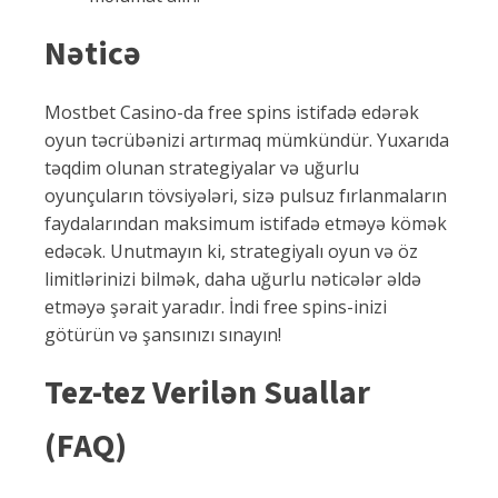
Nəticə
Mostbet Casino-da free spins istifadə edərək
oyun təcrübənizi artırmaq mümkündür. Yuxarıda
təqdim olunan strategiyalar və uğurlu
oyunçuların tövsiyələri, sizə pulsuz fırlanmaların
faydalarından maksimum istifadə etməyə kömək
edəcək. Unutmayın ki, strategiyalı oyun və öz
limitlərinizi bilmək, daha uğurlu nəticələr əldə
etməyə şərait yaradır. İndi free spins-inizi
götürün və şansınızı sınayın!
Tez-tez Verilən Suallar
(FAQ)