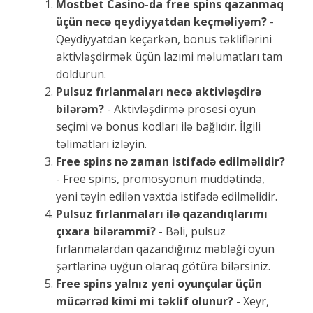
Mostbet Casino-da free spins qazanmaq
üçün necə qeydiyyatdan keçməliyəm?
-
Qeydiyyatdan keçərkən, bonus təkliflərini
aktivləşdirmək üçün lazımi məlumatları tam
doldurun.
Pulsuz fırlanmaları necə aktivləşdirə
bilərəm?
- Aktivləşdirmə prosesi oyun
seçimi və bonus kodları ilə bağlıdır. İlgili
təlimatları izləyin.
Free spins nə zaman istifadə edilməlidir?
- Free spins, promosyonun müddətində,
yəni təyin edilən vaxtda istifadə edilməlidir.
Pulsuz fırlanmaları ilə qazandıqlarımı
çıxara bilərəmmi?
- Bəli, pulsuz
fırlanmalardan qazandığınız məbləği oyun
şərtlərinə uyğun olaraq götürə bilərsiniz.
Free spins yalnız yeni oyunçular üçün
mücərrəd kimi mi təklif olunur?
- Xeyr,