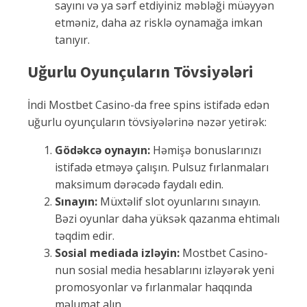
sayını və ya sərf etdiyiniz məbləği müəyyən
etməniz, daha az risklə oynamağa imkan
tanıyır.
Uğurlu Oyunçuların Tövsiyələri
İndi Mostbet Casino-da free spins istifadə edən
uğurlu oyunçuların tövsiyələrinə nəzər yetirək:
Gödəkcə oynayın:
Həmişə bonuslarınızı
istifadə etməyə çalışın. Pulsuz fırlanmaları
maksimum dərəcədə faydalı edin.
Sınayın:
Müxtəlif slot oyunlarını sınayın.
Bəzi oyunlar daha yüksək qazanma ehtimalı
təqdim edir.
Sosial mediada izləyin:
Mostbet Casino-
nun sosial media hesablarını izləyərək yeni
promosyonlar və fırlanmalar haqqında
məlumat alın.