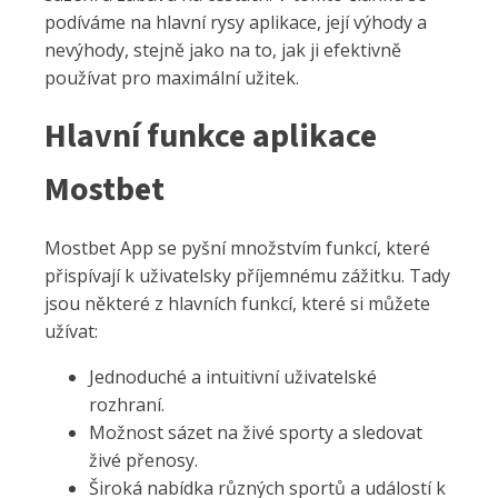
podíváme na hlavní rysy aplikace, její výhody a
nevýhody, stejně jako na to, jak ji efektivně
používat pro maximální užitek.
Hlavní funkce aplikace
Mostbet
Mostbet App se pyšní množstvím funkcí, které
přispívají k uživatelsky příjemnému zážitku. Tady
jsou některé z hlavních funkcí, které si můžete
užívat:
Jednoduché a intuitivní uživatelské
rozhraní.
Možnost sázet na živé sporty a sledovat
živé přenosy.
Široká nabídka různých sportů a událostí k