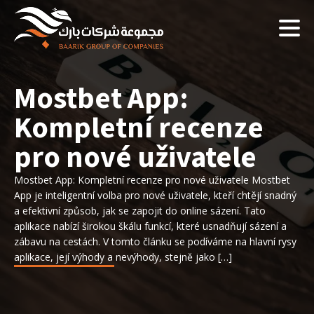
Mostbet App:
Kompletní recenze
pro nové uživatele
Mostbet App: Kompletní recenze pro nové uživatele Mostbet
App je inteligentní volba pro nové uživatele, kteří chtějí snadný
a efektivní způsob, jak se zapojit do online sázení. Tato
aplikace nabízí širokou škálu funkcí, které usnadňují sázení a
zábavu na cestách. V tomto článku se podíváme na hlavní rysy
aplikace, její výhody a nevýhody, stejně jako […]