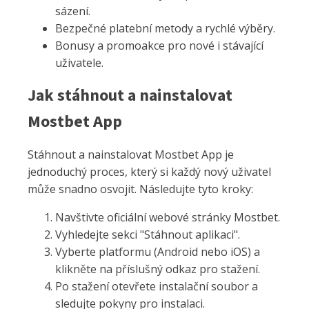
sázení.
Bezpečné platební metody a rychlé výběry.
Bonusy a promoakce pro nové i stávající
uživatele.
Jak stáhnout a nainstalovat
Mostbet App
Stáhnout a nainstalovat Mostbet App je
jednoduchý proces, který si každý nový uživatel
může snadno osvojit. Následujte tyto kroky:
Navštivte oficiální webové stránky Mostbet.
Vyhledejte sekci "Stáhnout aplikaci".
Vyberte platformu (Android nebo iOS) a
klikněte na příslušný odkaz pro stažení.
Po stažení otevřete instalační soubor a
sledujte pokyny pro instalaci.