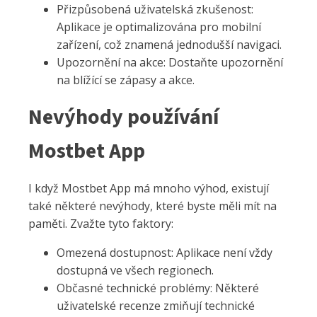
Přizpůsobená uživatelská zkušenost:
Aplikace je optimalizována pro mobilní
zařízení, což znamená jednodušší navigaci.
Upozornění na akce: Dostaňte upozornění
na blížící se zápasy a akce.
Nevýhody používání
Mostbet App
I když Mostbet App má mnoho výhod, existují
také některé nevýhody, které byste měli mít na
paměti. Zvažte tyto faktory:
Omezená dostupnost: Aplikace není vždy
dostupná ve všech regionech.
Občasné technické problémy: Některé
uživatelské recenze zmiňují technické