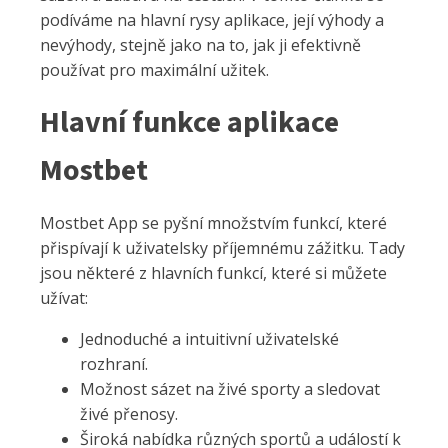
podíváme na hlavní rysy aplikace, její výhody a
nevýhody, stejně jako na to, jak ji efektivně
používat pro maximální užitek.
Hlavní funkce aplikace
Mostbet
Mostbet App se pyšní množstvím funkcí, které
přispívají k uživatelsky příjemnému zážitku. Tady
jsou některé z hlavních funkcí, které si můžete
užívat:
Jednoduché a intuitivní uživatelské
rozhraní.
Možnost sázet na živé sporty a sledovat
živé přenosy.
Široká nabídka různých sportů a událostí k