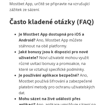
Mostbet App, určitě se připravte na vzrušující
zážitek ze sázení.
Často kladené otázky (FAQ)
Je Mostbet App dostupná pro iOS a
Android?
Ano, Mostbet App můžete
stáhnout na obě platformy.
Jaké bonusy jsou k dispozici pro nové
uživatele?
Noví uživatelé mohou využít
různé uvítací bonusy a promoakce, na
které se vztahují specifické podmínky.
Je používání aplikace bezpečné?
Ano,
Mostbet používá šifrování a zabezpečené
platební metody pro ochranu uživatelských
dat.
Mohu sázet na živé události přes
aplikaci?
Ano, aplikace umožňuje sázení na