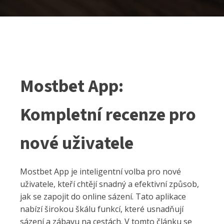
Mostbet App:
Kompletní recenze pro
nové uživatele
Mostbet App je inteligentní volba pro nové
uživatele, kteří chtějí snadný a efektivní způsob,
jak se zapojit do online sázení. Tato aplikace
nabízí širokou škálu funkcí, které usnadňují
sázení a zábavu na cestách. V tomto článku se