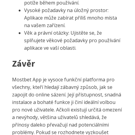
potíže během používání.
Vysoké požadavky na úložný prostor:
Aplikace může zabírat příliš mnoho místa
na vašem zařízení.
Věk a právní otázky: Ujistěte se, že
splňujete věkové požadavky pro používání
aplikace ve vaší oblasti.
Závěr
Mostbet App je vysoce funkční platforma pro
všechny, kteří hledají zábavný způsob, jak se
zapojit do online sázení. Její přístupnost, snadná
instalace a bohaté funkce ji činí ideální volbou
pro nové uživatele. Ačkoli existují určitá omezení
a nevýhody, většina uživatelů shledává, že
přínosy daleko převažují nad potenciálními
problémy. Pokud se rozhodnete vyzkoušet