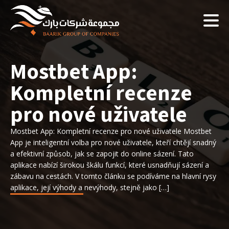
Mostbet App:
Kompletní recenze
pro nové uživatele
Mostbet App: Kompletní recenze pro nové uživatele Mostbet
App je inteligentní volba pro nové uživatele, kteří chtějí snadný
a efektivní způsob, jak se zapojit do online sázení. Tato
aplikace nabízí širokou škálu funkcí, které usnadňují sázení a
zábavu na cestách. V tomto článku se podíváme na hlavní rysy
aplikace, její výhody a nevýhody, stejně jako […]