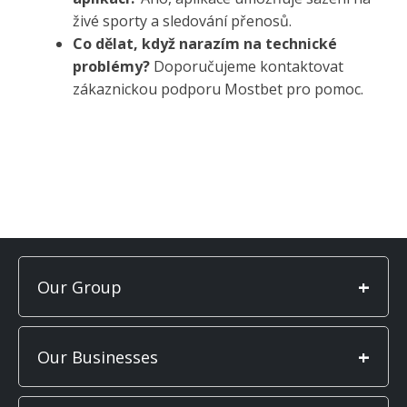
živé sporty a sledování přenosů.
Co dělat, když narazím na technické
problémy?
Doporučujeme kontaktovat
zákaznickou podporu Mostbet pro pomoc.
+
Our Group
+
Our Businesses