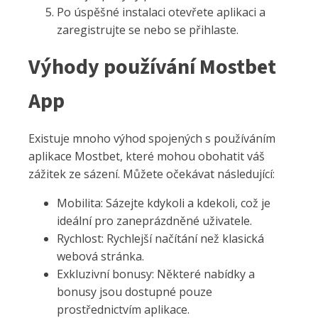
Po úspěšné instalaci otevřete aplikaci a
zaregistrujte se nebo se přihlaste.
Výhody používání Mostbet
App
Existuje mnoho výhod spojených s používáním
aplikace Mostbet, které mohou obohatit váš
zážitek ze sázení. Můžete očekávat následující:
Mobilita: Sázejte kdykoli a kdekoli, což je
ideální pro zaneprázdněné uživatele.
Rychlost: Rychlejší načítání než klasická
webová stránka.
Exkluzivní bonusy: Některé nabídky a
bonusy jsou dostupné pouze
prostřednictvím aplikace.