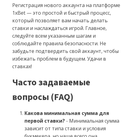
Регистрация нового аккаунта на платформе
1xBet — это простой и быстрый процесс,
который позволяет вам начать делать
ставки и наслаждаться игрой. Главное,
следуйте всем указанным шагам и
соблюдайте правила безопасности. Не
забудьте подтвердить свой аккаунт, чтобы
избежать проблем в будущем. Удачи в
ставках!
Часто задаваемые
вопросы (FAQ)
Какова минимальная сумма для
первой ставки?
- Минимальная сумма
зависит от типа ставки и условия
букмекера, но чаще всего она