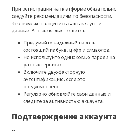
При регистрации на платформе обязательно
следуйте рекомендациям по безопасности.
Это поможет защитить ваш аккаунт и
данные. Вот несколько советов:
Придумайте надежный пароль,
состоящий из букв, цифр и символов.
Не используйте одинаковые пароли на
разных сервисах.
Включите двухфакторную
аутентификацию, если это
предусмотрено.
Регулярно обновляйте свои данные и
следите за активностью аккаунта.
Подтверждение аккаунта