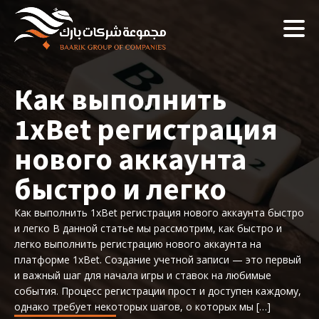
Как выполнить
1xBet регистрация
нового аккаунта
быстро и легко
Как выполнить 1xBet регистрация нового аккаунта быстро
и легко В данной статье мы рассмотрим, как быстро и
легко выполнить регистрацию нового аккаунта на
платформе 1xBet. Создание учетной записи — это первый
и важный шаг для начала игры и ставок на любимые
события. Процесс регистрации прост и доступен каждому,
однако требует некоторых шагов, о которых мы […]