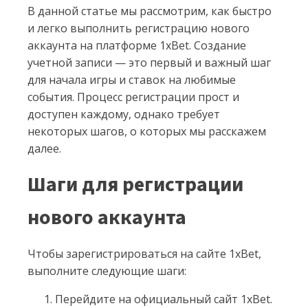
В данной статье мы рассмотрим, как быстро
и легко выполнить регистрацию нового
аккаунта на платформе 1xBet. Создание
учетной записи — это первый и важный шаг
для начала игры и ставок на любимые
события. Процесс регистрации прост и
доступен каждому, однако требует
некоторых шагов, о которых мы расскажем
далее.
Шаги для регистрации
нового аккаунта
Чтобы зарегистрироваться на сайте 1xBet,
выполните следующие шаги:
Перейдите на официальный сайт 1xBet.