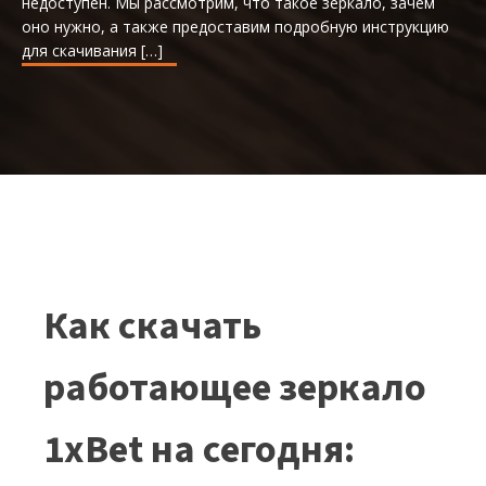
недоступен. Мы рассмотрим, что такое зеркало, зачем
оно нужно, а также предоставим подробную инструкцию
для скачивания […]
Как скачать
работающее зеркало
1xBet на сегодня: