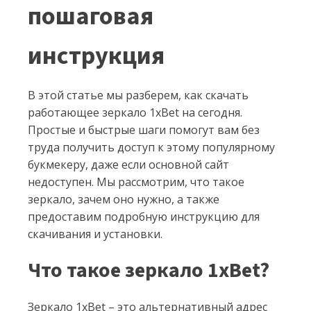
пошаговая
инструкция
В этой статье мы разберем, как скачать
работающее зеркало 1xBet на сегодня.
Простые и быстрые шаги помогут вам без
труда получить доступ к этому популярному
букмекеру, даже если основной сайт
недоступен. Мы рассмотрим, что такое
зеркало, зачем оно нужно, а также
предоставим подробную инструкцию для
скачивания и установки.
Что такое зеркало 1xBet?
Зеркало 1xBet – это альтернативный адрес