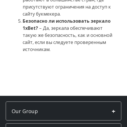
присутствуют ограничения на доступ к
сайту букмекера.
Безопасно ли использовать зеркало
1xBet?
– Да, зеркала обеспечивают
такую же безопасность, как и основной
сайт, если вы следуете проверенным
источникам.
+
Our Group