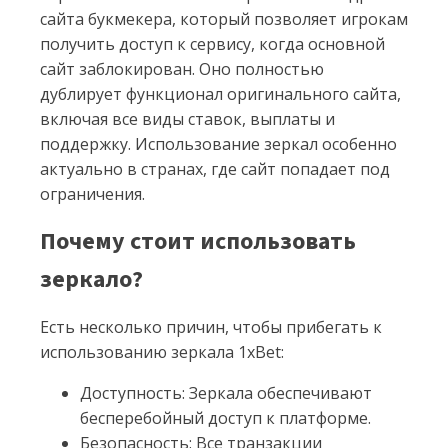
сайта букмекера, который позволяет игрокам
получить доступ к сервису, когда основной
сайт заблокирован. Оно полностью
дублирует функционал оригинального сайта,
включая все виды ставок, выплаты и
поддержку. Использование зеркал особенно
актуально в странах, где сайт попадает под
ограничения.
Почему стоит использовать
зеркало?
Есть несколько причин, чтобы прибегать к
использованию зеркала 1xBet:
Доступность: Зеркала обеспечивают
бесперебойный доступ к платформе.
Безопасность: Все транзакции