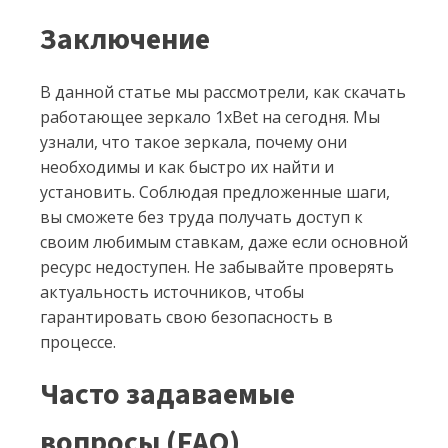
Заключение
В данной статье мы рассмотрели, как скачать
работающее зеркало 1xBet на сегодня. Мы
узнали, что такое зеркала, почему они
необходимы и как быстро их найти и
установить. Соблюдая предложенные шаги,
вы сможете без труда получать доступ к
своим любимым ставкам, даже если основной
ресурс недоступен. Не забывайте проверять
актуальность источников, чтобы
гарантировать свою безопасность в
процессе.
Часто задаваемые
вопросы (FAQ)