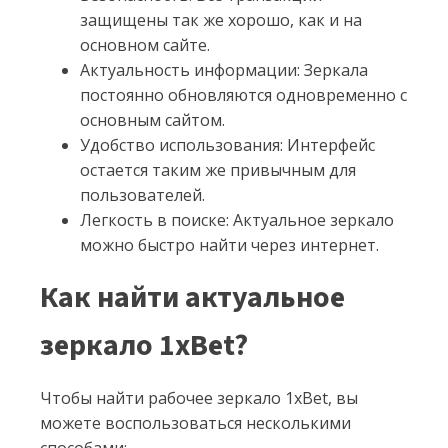
защищены так же хорошо, как и на
основном сайте.
Актуальность информации: Зеркала
постоянно обновляются одновременно с
основным сайтом.
Удобство использования: Интерфейс
остается таким же привычным для
пользователей.
Легкость в поиске: Актуальное зеркало
можно быстро найти через интернет.
Как найти актуальное
зеркало 1xBet?
Чтобы найти рабочее зеркало 1xBet, вы
можете воспользоваться несколькими