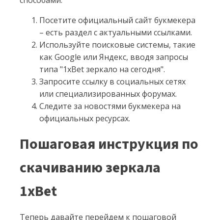
способами:
Посетите официальный сайт букмекера
– есть раздел с актуальными ссылками.
Используйте поисковые системы, такие
как Google или Яндекс, вводя запросы
типа "1xBet зеркало на сегодня".
Запросите ссылку в социальных сетях
или специализированных форумах.
Следите за новостями букмекера на
официальных ресурсах.
Пошаговая инструкция по
скачиванию зеркала
1xBet
Теперь давайте перейдем к пошаговой