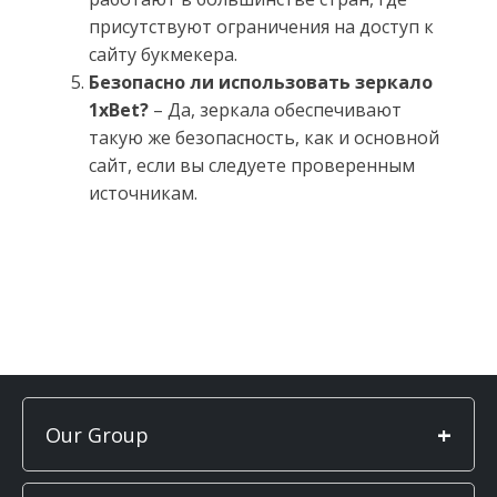
присутствуют ограничения на доступ к
сайту букмекера.
Безопасно ли использовать зеркало
1xBet?
– Да, зеркала обеспечивают
такую же безопасность, как и основной
сайт, если вы следуете проверенным
источникам.
+
Our Group