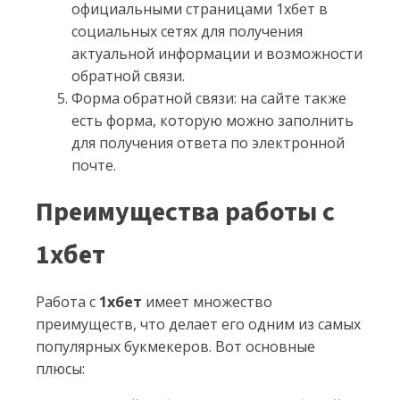
официальными страницами 1хбет в
социальных сетях для получения
актуальной информации и возможности
обратной связи.
Форма обратной связи: на сайте также
есть форма, которую можно заполнить
для получения ответа по электронной
почте.
Преимущества работы с
1хбет
Работа с
1хбет
имеет множество
преимуществ, что делает его одним из самых
популярных букмекеров. Вот основные
плюсы: