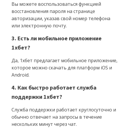
Вы можете воспользоваться функцией
восстановления пароля на странице
авторизации, указав свой номер телефона
или электронную почту.
3. Есть ли мобильное приложение
1хбет?
Да, 1хбет предлагает мобильное приложение,
которое можно скачать для платформ iOS и
Android.
4. Как быстро работает служба
поддержки 1хбет?
Служба поддержки работает круглосуточно и
обычно отвечает на запросы в течение
нескольких минут через чат.