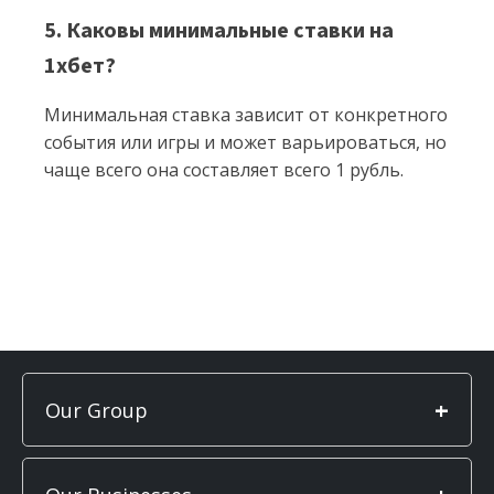
5. Каковы минимальные ставки на
1хбет?
Минимальная ставка зависит от конкретного
события или игры и может варьироваться, но
чаще всего она составляет всего 1 рубль.
+
Our Group