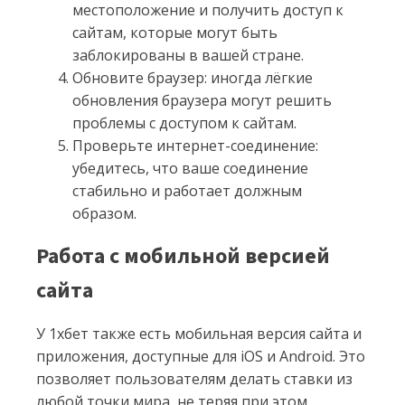
местоположение и получить доступ к
сайтам, которые могут быть
заблокированы в вашей стране.
Обновите браузер: иногда лёгкие
обновления браузера могут решить
проблемы с доступом к сайтам.
Проверьте интернет-соединение:
убедитесь, что ваше соединение
стабильно и работает должным
образом.
Работа с мобильной версией
сайта
У 1хбет также есть мобильная версия сайта и
приложения, доступные для iOS и Android. Это
позволяет пользователям делать ставки из
любой точки мира, не теряя при этом