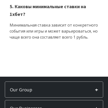
5. Каковы минимальные ставки на
1хбет?
Минимальная ставка зависит от конкретного
события или игры и может варьироваться, но
чаще всего она составляет всего 1 рубль.
+
Our Group