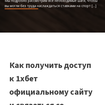
Мы подробно рассмотрим все необходимые шаги, чтобы
вы могли без труда наслаждаться ставками на спорт […]
Как получить доступ
к 1хбет
официальному сайту