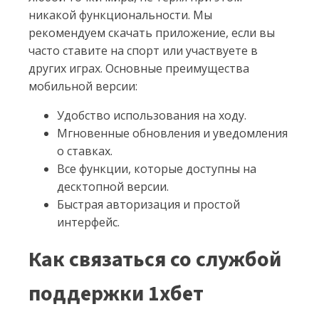
никакой функциональности. Мы
рекомендуем скачать приложение, если вы
часто ставите на спорт или участвуете в
других играх. Основные преимущества
мобильной версии:
Удобство использования на ходу.
Мгновенные обновления и уведомления
о ставках.
Все функции, которые доступны на
десктопной версии.
Быстрая авторизация и простой
интерфейс.
Как связаться со службой
поддержки 1хбет