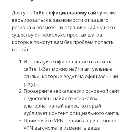
Доступ к
1хбет официальному сайту
может
варьироваться в зависимости от вашего
региона и возможных ограничений. Однако
существуют несколько простых шагов,
которые помогут вам без проблем попасть
на сайт:
Используйте официальные ссылки: на
сайте 1хбет можно найти актуальные
ссылки, которые ведут на официальный
ресурс.
Проверяйте зеркала: если основной сайт
недоступен, найдите «зеркало» —
альтернативный адрес, который
дублирует контент официального сайта.
Применяйте VPN-сервисы: при помощи
VPN вы сможете изменить ваше