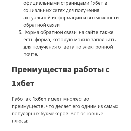
официальными страницами 1хбет в
социальных сетях для получения
актуальной информации и возможности
обратной связи.
Форма обратной связи: на сайте также
есть форма, которую можно заполнить
для получения ответа по электронной
почте.
Преимущества работы с
1хбет
Работа с
1хбет
имеет множество
преимуществ, что делает его одним из самых
популярных букмекеров. Вот основные
плюсы: