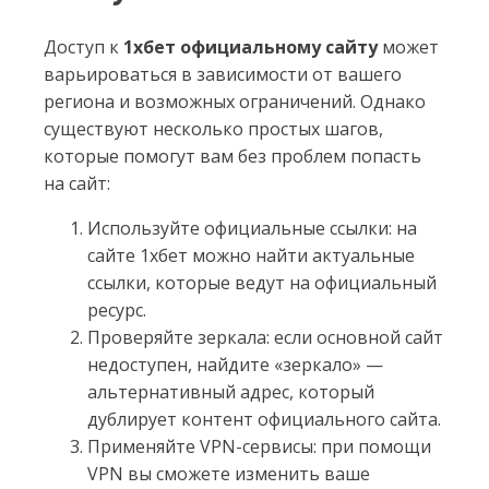
Доступ к
1хбет официальному сайту
может
варьироваться в зависимости от вашего
региона и возможных ограничений. Однако
существуют несколько простых шагов,
которые помогут вам без проблем попасть
на сайт:
Используйте официальные ссылки: на
сайте 1хбет можно найти актуальные
ссылки, которые ведут на официальный
ресурс.
Проверяйте зеркала: если основной сайт
недоступен, найдите «зеркало» —
альтернативный адрес, который
дублирует контент официального сайта.
Применяйте VPN-сервисы: при помощи
VPN вы сможете изменить ваше