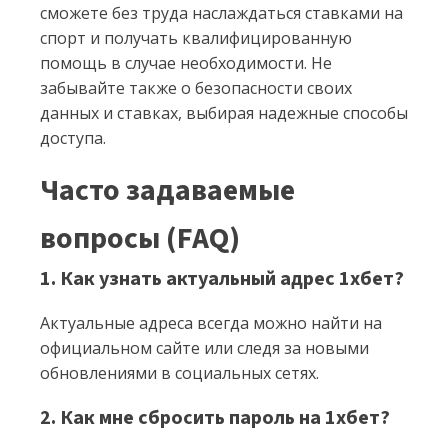
сможете без труда наслаждаться ставками на
спорт и получать квалифицированную
помощь в случае необходимости. Не
забывайте также о безопасности своих
данных и ставках, выбирая надежные способы
доступа.
Часто задаваемые
вопросы (FAQ)
1. Как узнать актуальный адрес 1хбет?
Актуальные адреса всегда можно найти на
официальном сайте или следя за новыми
обновлениями в социальных сетях.
2. Как мне сбросить пароль на 1хбет?