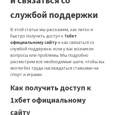
и связаться со
службой поддержки
В этой статье мы расскажем, как легко и
быстро получить доступ к
1хбет
официальному сайту
и как связаться со
службой поддержки, если у вас возникли
вопросы или проблемы. Мы подробно
рассмотрим все необходимые шаги, чтобы вы
могли без труда наслаждаться ставками на
спорт и играми.
Как получить доступ к
1хбет официальному
сайту