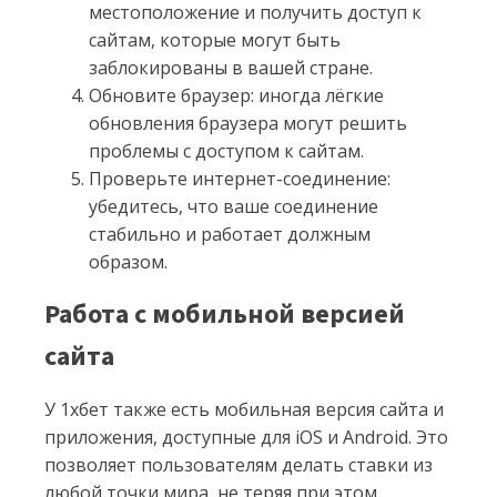
местоположение и получить доступ к
сайтам, которые могут быть
заблокированы в вашей стране.
Обновите браузер: иногда лёгкие
обновления браузера могут решить
проблемы с доступом к сайтам.
Проверьте интернет-соединение:
убедитесь, что ваше соединение
стабильно и работает должным
образом.
Работа с мобильной версией
сайта
У 1хбет также есть мобильная версия сайта и
приложения, доступные для iOS и Android. Это
позволяет пользователям делать ставки из
любой точки мира, не теряя при этом