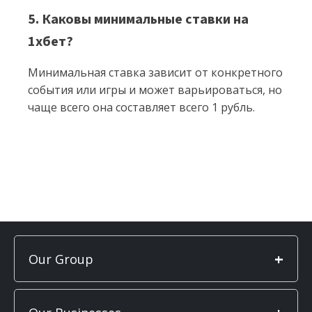
5. Каковы минимальные ставки на
1хбет?
Минимальная ставка зависит от конкретного
события или игры и может варьироваться, но
чаще всего она составляет всего 1 рубль.
+
Our Group