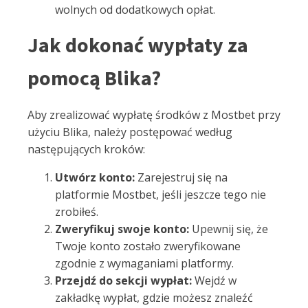
wolnych od dodatkowych opłat.
Jak dokonać wypłaty za
pomocą Blika?
Aby zrealizować wypłatę środków z Mostbet przy
użyciu Blika, należy postępować według
następujących kroków:
Utwórz konto:
Zarejestruj się na
platformie Mostbet, jeśli jeszcze tego nie
zrobiłeś.
Zweryfikuj swoje konto:
Upewnij się, że
Twoje konto zostało zweryfikowane
zgodnie z wymaganiami platformy.
Przejdź do sekcji wypłat:
Wejdź w
zakładkę wypłat, gdzie możesz znaleźć