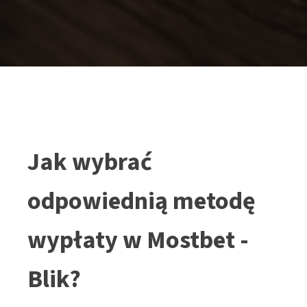
Jak wybrać
odpowiednią metodę
wypłaty w Mostbet -
Blik?