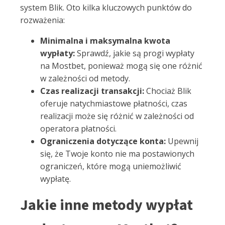
system Blik. Oto kilka kluczowych punktów do
rozważenia:
Minimalna i maksymalna kwota
wypłaty:
Sprawdź, jakie są progi wypłaty
na Mostbet, ponieważ mogą się one różnić
w zależności od metody.
Czas realizacji transakcji:
Chociaż Blik
oferuje natychmiastowe płatności, czas
realizacji może się różnić w zależności od
operatora płatności.
Ograniczenia dotyczące konta:
Upewnij
się, że Twoje konto nie ma postawionych
ograniczeń, które mogą uniemożliwić
wypłatę.
Jakie inne metody wypłat