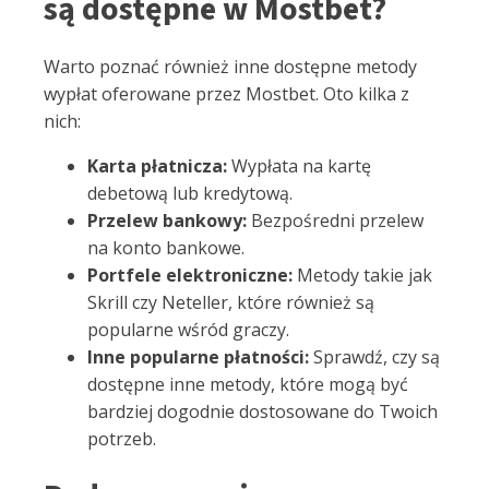
są dostępne w Mostbet?
Warto poznać również inne dostępne metody
wypłat oferowane przez Mostbet. Oto kilka z
nich:
Karta płatnicza:
Wypłata na kartę
debetową lub kredytową.
Przelew bankowy:
Bezpośredni przelew
na konto bankowe.
Portfele elektroniczne:
Metody takie jak
Skrill czy Neteller, które również są
popularne wśród graczy.
Inne popularne płatności:
Sprawdź, czy są
dostępne inne metody, które mogą być
bardziej dogodnie dostosowane do Twoich
potrzeb.