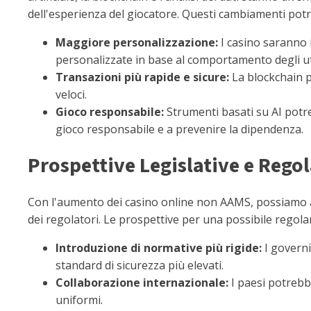
dell'esperienza del giocatore. Questi cambiamenti pot
Maggiore personalizzazione:
I casino saranno i
personalizzate in base al comportamento degli ut
Transazioni più rapide e sicure:
La blockchain p
veloci.
Gioco responsabile:
Strumenti basati su AI potr
gioco responsabile e a prevenire la dipendenza.
Prospettive Legislative e Reg
Con l'aumento dei casino online non AAMS, possiamo a
dei regolatori. Le prospettive per una possibile regol
Introduzione di normative più rigide:
I governi
standard di sicurezza più elevati.
Collaborazione internazionale:
I paesi potrebb
uniformi.