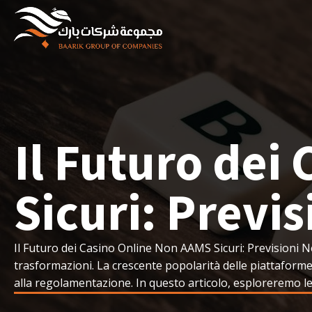
Il Futuro dei
Sicuri: Previs
Il Futuro dei Casino Online Non AAMS Sicuri: Previsioni N
trasformazioni. La crescente popolarità delle piattaforme 
alla regolamentazione. In questo articolo, esploreremo le 