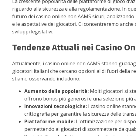
La crescente popolarità delle piattaforme di gioco d'az
riguardo alla sicurezza e alla regolamentazione. In que
futuro dei casino online non AAMS sicuri, analizzando l
e le aspettative dei giocatori. Ci concentreremo anche su
sviluppi legislativi.
Tendenze Attuali nei Casino O
Attualmente, i casino online non AAMS stanno guadagn
giocatori italiani che cercano opzioni al di fuori del
stiamo osservando includono:
Aumento della popolarità:
Molti giocatori si s
offrono bonus più generosi e una selezione più a
Innovazioni tecnologiche:
I casino online stan
crittografia per garantire la sicurezza delle trans
Piattaforme mobile:
L'ottimizzazione per dispos
permettendo ai giocatori di scommettere da quals