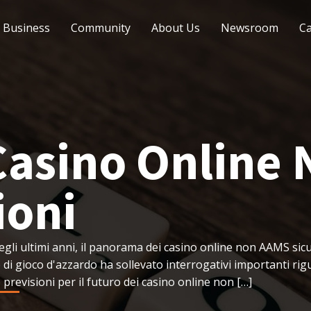
Business
Community
About Us
Newsroom
Ca
 Casino Online
ioni
egli ultimi anni, il panorama dei casino online non AAMS sicu
di gioco d'azzardo ha sollevato interrogativi importanti rig
previsioni per il futuro dei casino online non […]