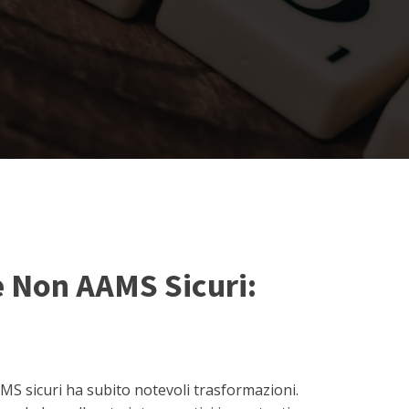
e Non AAMS Sicuri:
AMS sicuri ha subito notevoli trasformazioni.