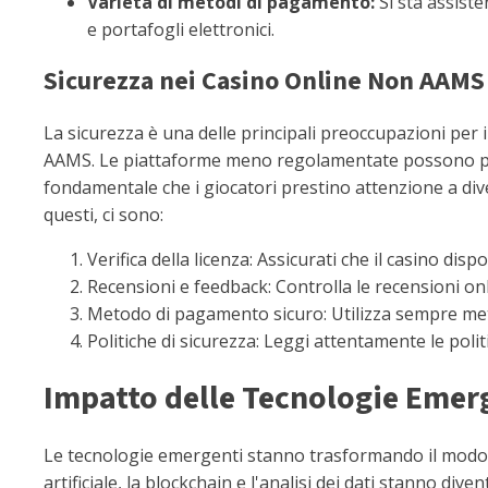
Varietà di metodi di pagamento:
Si sta assiste
e portafogli elettronici.
Sicurezza nei Casino Online Non AAMS
La sicurezza è una delle principali preoccupazioni per 
AAMS. Le piattaforme meno regolamentate possono pre
fondamentale che i giocatori prestino attenzione a dive
questi, ci sono:
Verifica della licenza: Assicurati che il casino disp
Recensioni e feedback: Controlla le recensioni onli
Metodo di pagamento sicuro: Utilizza sempre met
Politiche di sicurezza: Leggi attentamente le politi
Impatto delle Tecnologie Emer
Le tecnologie emergenti stanno trasformando il modo in
artificiale, la blockchain e l'analisi dei dati stanno di