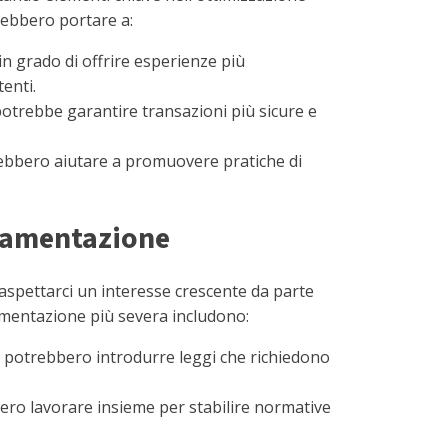
rebbero portare a:
n grado di offrire esperienze più
enti.
otrebbe garantire transazioni più sicure e
ebbero aiutare a promuovere pratiche di
olamentazione
spettarci un interesse crescente da parte
amentazione più severa includono:
 potrebbero introdurre leggi che richiedono
ero lavorare insieme per stabilire normative