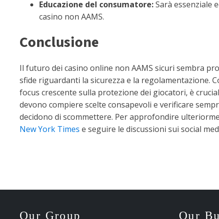
Educazione del consumatore:
Sarà essenziale ed
casino non AAMS.
Conclusione
Il futuro dei casino online non AAMS sicuri sembra pr
sfide riguardanti la sicurezza e la regolamentazione. 
focus crescente sulla protezione dei giocatori, è crucial
devono compiere scelte consapevoli e verificare sempre
decidono di scommettere. Per approfondire ulteriormen
New York Times
e seguire le discussioni sui social m
Our Group
Our Bu