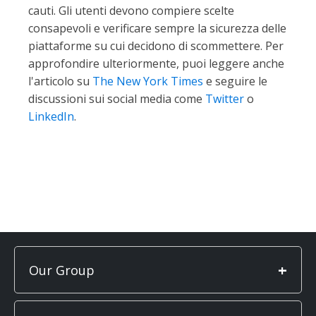
cauti. Gli utenti devono compiere scelte
consapevoli e verificare sempre la sicurezza delle
piattaforme su cui decidono di scommettere. Per
approfondire ulteriormente, puoi leggere anche
l'articolo su
The New York Times
e seguire le
discussioni sui social media come
Twitter
o
LinkedIn
.
+
Our Group