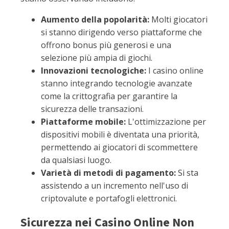
Aumento della popolarità:
Molti giocatori
si stanno dirigendo verso piattaforme che
offrono bonus più generosi e una
selezione più ampia di giochi.
Innovazioni tecnologiche:
I casino online
stanno integrando tecnologie avanzate
come la crittografia per garantire la
sicurezza delle transazioni.
Piattaforme mobile:
L'ottimizzazione per
dispositivi mobili è diventata una priorità,
permettendo ai giocatori di scommettere
da qualsiasi luogo.
Varietà di metodi di pagamento:
Si sta
assistendo a un incremento nell'uso di
criptovalute e portafogli elettronici.
Sicurezza nei Casino Online Non