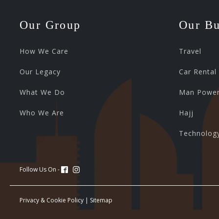
Our Group
Our Bu
How We Care
Travel
Our Legacy
Car Rental
What We Do
Man Powe
Who We Are
Hajj
Technolog
Follow Us On -
Privacy & Cookie Policy | Sitemap