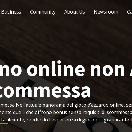
Business
Community
About Us
Newsroom
Ca
sino online no
 scommessa
mmessa Nell’attuale panorama del gioco d’azzardo online, se
mente quelli che offrono bonus senza requisiti di scommessa
 facilmente, rendendo l'esperienza di gioco più gratificante. 