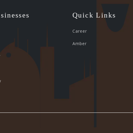
sinesses
Quick Links
Career
Amber
r
y