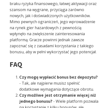
braku ryzyka finansowego, łatwej aktywacji oraz
szansom na wygrane, przyciąga zarówno
nowych, jak i doświadczonych użytkowników.
Mimo pewnych ograniczeń, jego wprowadzenie
na rynek gier hazardowych z pewnością
wpłynęło na zwiększenie zainteresowania
platformą. Gracze powinni jednak zawsze
zapoznać się z zasadami korzystania z takiego
bonusu, aby w pełni wykorzystać jego potencjał.
FAQ
Czy mogę wypłacić bonus bez depozytu?
- Tak, ale najpierw musisz spełnić
dodatkowe wymagania dotyczące obrotu.
Czy możliwe jest otrzymanie więcej niż
jednego bonusu?
- Wiele platform pozwala
na korzystanie z kilku bonusów, ale