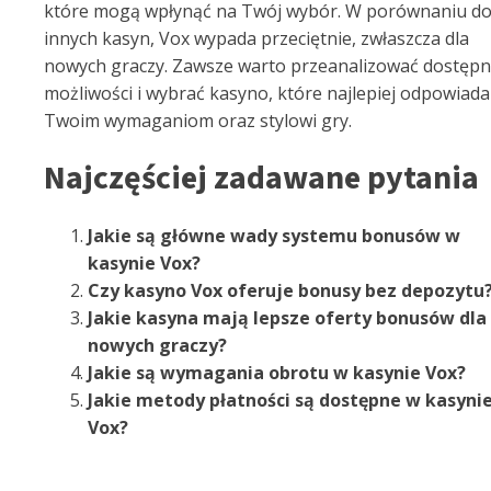
które mogą wpłynąć na Twój wybór. W porównaniu d
innych kasyn, Vox wypada przeciętnie, zwłaszcza dla
nowych graczy. Zawsze warto przeanalizować dostęp
możliwości i wybrać kasyno, które najlepiej odpowiada
Twoim wymaganiom oraz stylowi gry.
Najczęściej zadawane pytania
Jakie są główne wady systemu bonusów w
kasynie Vox?
Czy kasyno Vox oferuje bonusy bez depozytu
Jakie kasyna mają lepsze oferty bonusów dla
nowych graczy?
Jakie są wymagania obrotu w kasynie Vox?
Jakie metody płatności są dostępne w kasyni
Vox?